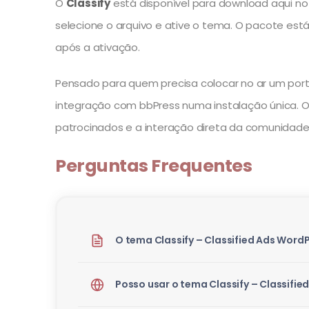
O
Classify
está disponível para download aqui no U
selecione o arquivo e ative o tema. O pacote es
após a ativação.
Pensado para quem precisa colocar no ar um porta
integração com bbPress numa instalação única. O 
patrocinados e a interação direta da comunidade
Perguntas Frequentes
O tema Classify – Classified Ads Word
Posso usar o tema Classify – Classifi