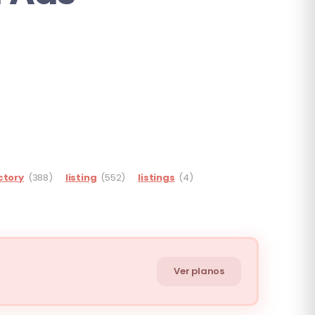
ctory
(388)
listing
(552)
listings
(4)
Ver planos