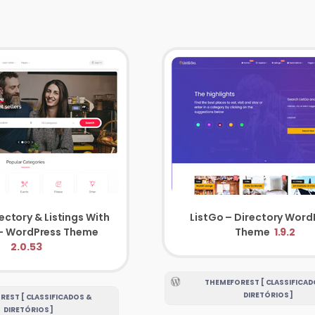
rectory & Listings With
ListGo – Directory Word
Booking – WordPress Theme
Theme
1.9.2
2.0.53
THEMEFOREST [ CLASSIFICAD
DIRETÓRIOS ]
EST [ CLASSIFICADOS &
DIRETÓRIOS ]