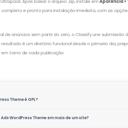
ltrapack. Após baixar o arquivo .zip, instale em
Aparência > 
tá completo e pronto para instalação imediata, com as opçõ
l de anúncios sem partir do zero, o Classify une submissão d
resultado é um diretório funcional desde o primeiro dia, pr
 em torno de cada publicação.
Press Theme é GPL?
ed Ads WordPress Theme em mais de um site?