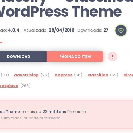
ordPress Theme
são:
4.0.4
Atualizado:
28/04/2016
Downloads:
27
!
DOWNLOAD
PÁGINA DO ITEM
(83)
advertising
(217)
bbpress
(56)
classified
(59)
dire
ketplace
(266)
ress Theme
e mais de
22 mil itens
Premium
s ilimitados · suporte profissional