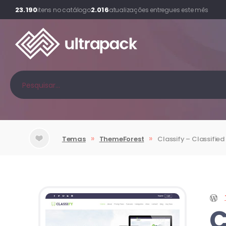
23.190
2.016
itens no catálogo
atualizações entregues este mês
»
»
Temas
ThemeForest
Classify – Classifi
C