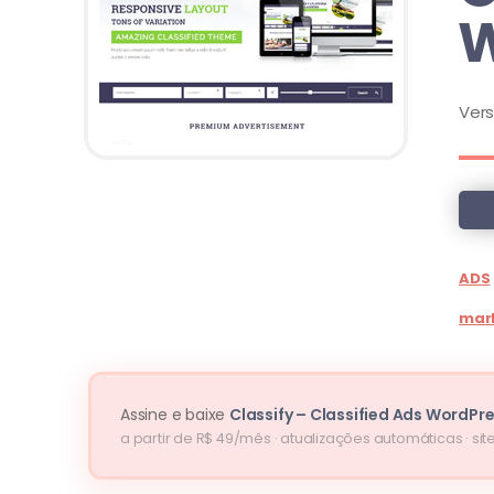
W
Ver
ADS
mar
Assine e baixe
Classify – Classified Ads WordP
a partir de R$ 49/mês · atualizações automáticas · site