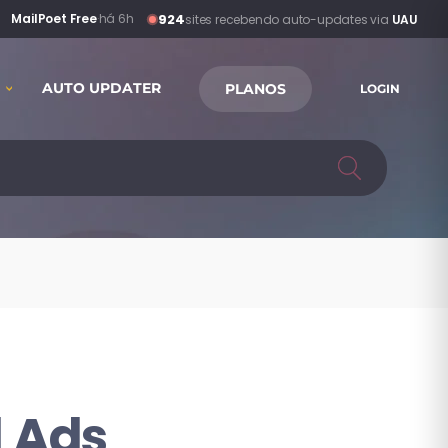
924
MailPoet Free
·
há 6h
sites recebendo auto-updates via
UAU
AUTO UPDATER
PLANOS
LOGIN
d Ads