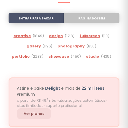
ENTRAR PARA BAIXAR
PÁGINA DO ITEM
creative
(1849)
design
(1218)
fullscreen
(110)
gallery
(1196)
photography
(836)
portfolio
(2238)
showcase
(450)
studio
(435)
Assine e baixe
Delight
e mais de
22 mil itens
Premium
a partir de R$ 49/mês · atualizações automáticas ·
sites ilimitados · suporte profissional
Ver planos