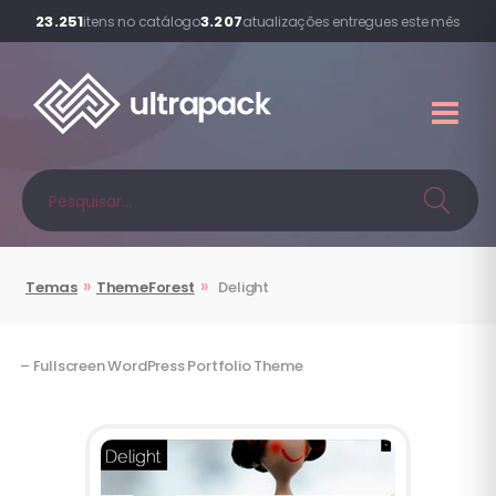
23.251
3.207
itens no catálogo
atualizações entregues este mês
»
»
Temas
ThemeForest
Delight
– Fullscreen WordPress Portfolio Theme