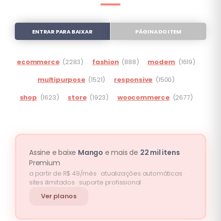
ENTRAR PARA BAIXAR
PÁGINA DO ITEM
ecommerce
(2283)
fashion
(888)
modern
(1619)
multipurpose
(1521)
responsive
(1500)
shop
(1623)
store
(1923)
woocommerce
(2677)
Assine e baixe
Mango
e mais de
22 mil itens
Premium
a partir de R$ 49/mês · atualizações automáticas ·
sites ilimitados · suporte profissional
Ver planos