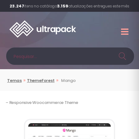
23.247
3.159
itens no catálogo
atualizações entregues este mês
»
»
Temas
ThemeForest
Mango
– Responsive Woocommerce Theme