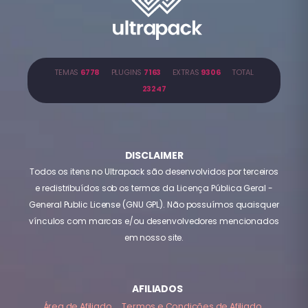
TEMAS
6778
PLUGINS
7163
EXTRAS
9306
TOTAL
23247
DISCLAIMER
Todos os itens no Ultrapack são desenvolvidos por terceiros
e redistribuídos sob os termos da Licença Pública Geral -
General Public License (GNU GPL). Não possuímos quaisquer
vínculos com marcas e/ou desenvolvedores mencionados
em nosso site.
AFILIADOS
Área de Afiliado
Termos e Condições de Afiliado