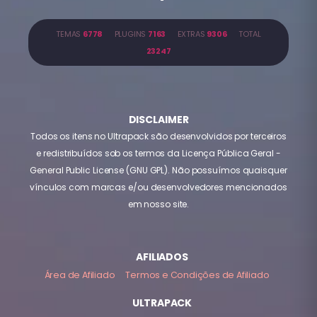
TEMAS
6778
PLUGINS
7163
EXTRAS
9306
TOTAL
23247
DISCLAIMER
Todos os itens no Ultrapack são desenvolvidos por terceiros
e redistribuídos sob os termos da Licença Pública Geral -
General Public License (GNU GPL). Não possuímos quaisquer
vínculos com marcas e/ou desenvolvedores mencionados
em nosso site.
AFILIADOS
Área de Afiliado
Termos e Condições de Afiliado
ULTRAPACK