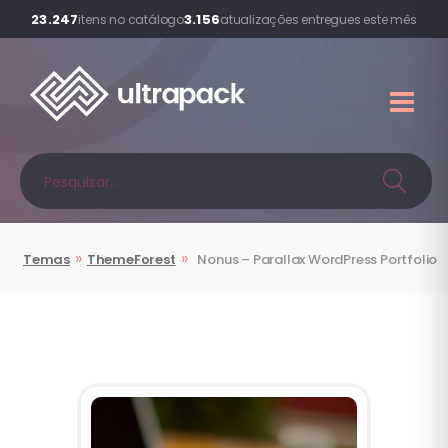
23.247
3.156
itens no catálogo
atualizações entregues este mês
»
»
Temas
ThemeForest
Nonus – Parallax WordPress Portfolio