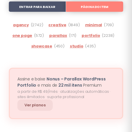
ENTRAR PARA BAIXAR
PÁGINA DO ITEM
agency
(2742)
creative
(1849)
minimal
(709)
one page
(572)
parallax
(171)
portfolio
(2238)
showcase
(450)
studio
(435)
Assine e baixe
Nonus – Parallax WordPress
Portfolio
e mais de
22 mil itens
Premium
a partir de R$ 49/mês · atualizações automáticas ·
sites ilimitados · suporte profissional
Ver planos