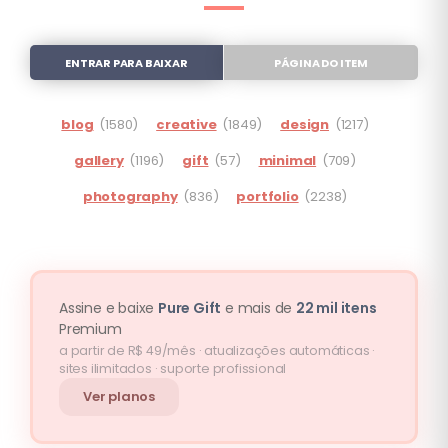
ENTRAR PARA BAIXAR
PÁGINA DO ITEM
blog
(1580)
creative
(1849)
design
(1217)
gallery
(1196)
gift
(57)
minimal
(709)
photography
(836)
portfolio
(2238)
Assine e baixe
Pure Gift
e mais de
22 mil itens
Premium
a partir de R$ 49/mês · atualizações automáticas ·
sites ilimitados · suporte profissional
Ver planos