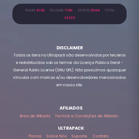
TEMAS
6763
PLUGINS
7160
EXTRAS
9306
TOTAL
23229
DISCLAIMER
Todos os itens no Ultrapack são desenvolvidos por terceiros
e redistribuídos sob os termos da Licença Pública Geral -
General Public License (GNU GPL). Não possuímos quaisquer
vínculos com marcas e/ou desenvolvedores mencionados
em nosso site.
AFILIADOS
Área de Afiliado
Termos e Condições de Afiliado
ULTRAPACK
Planos
Sobre Nós
Suporte
Contato