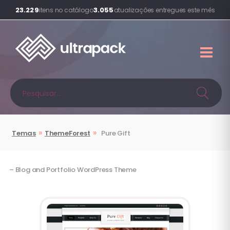
23.229
3.055
itens no catálogo
atualizações entregues este mês
»
»
Temas
ThemeForest
Pure Gift
– Blog and Portfolio WordPress Theme