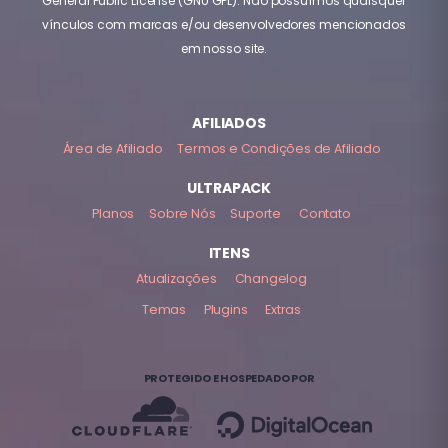
General Public License (GNU GPL). Não possuímos quaisquer
vínculos com marcas e/ou desenvolvedores mencionados
em nosso site.
AFILIADOS
Área de Afiliado
Termos e Condições de Afiliado
ULTRAPACK
Planos
Sobre Nós
Suporte
Contato
ITENS
Atualizações
Changelog
Temas
Plugins
Extras
PROTEGIDO E HOSPEDADO POR