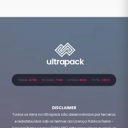
TEMAS
6750
PLUGINS
7160
EXTRAS
9301
TOTAL
23211
DISCLAIMER
Todos os itens no Ultrapack são desenvolvidos por terceiros
e redistribuídos sob os termos da Licença Pública Geral -