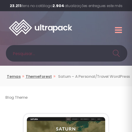
23.211
2.904
itens no catálogo
atualizações entregues este mês
»
»
Temas
ThemeForest
Saturn – A Personal/Travel WordPress
Blog Theme