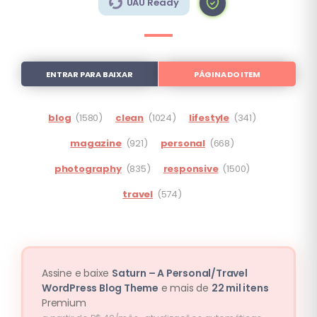
UAU Ready
ENTRAR PARA BAIXAR
PÁGINA DO ITEM
blog
(1580)
clean
(1024)
lifestyle
(341)
magazine
(921)
personal
(668)
photography
(835)
responsive
(1500)
travel
(574)
Assine e baixe
Saturn – A Personal/Travel
WordPress Blog Theme
e mais de
22 mil itens
Premium