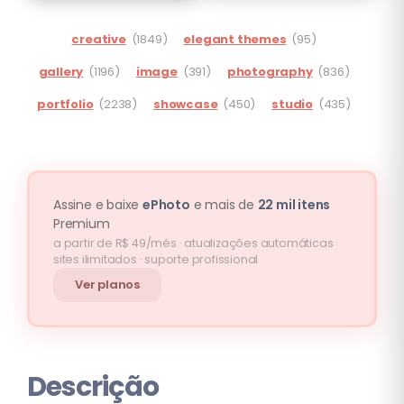
creative
(1849)
elegant themes
(95)
gallery
(1196)
image
(391)
photography
(836)
portfolio
(2238)
showcase
(450)
studio
(435)
Assine e baixe
ePhoto
e mais de
22 mil itens
Premium
a partir de R$ 49/mês · atualizações automáticas ·
sites ilimitados · suporte profissional
Ver planos
Descrição