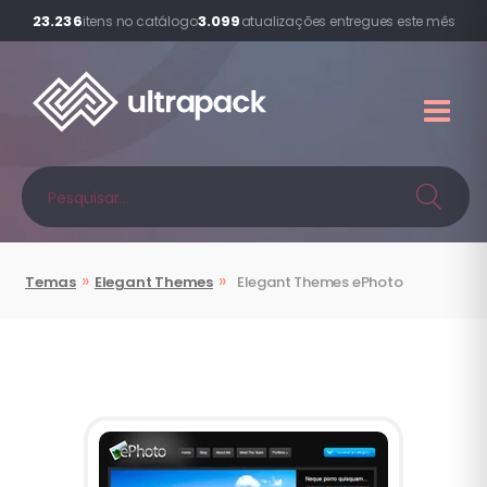
23.236
3.099
itens no catálogo
atualizações entregues este mês
»
»
Temas
Elegant Themes
Elegant Themes
ePhoto