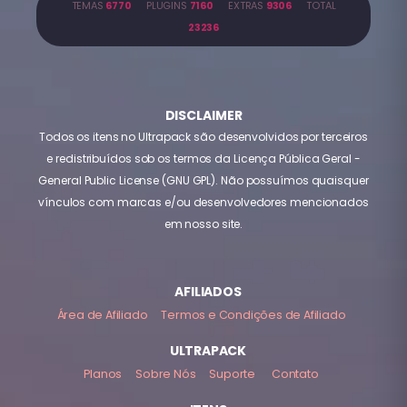
TEMAS
6770
PLUGINS
7160
EXTRAS
9306
TOTAL
23236
DISCLAIMER
Todos os itens no Ultrapack são desenvolvidos por terceiros
e redistribuídos sob os termos da Licença Pública Geral -
General Public License (GNU GPL). Não possuímos quaisquer
vínculos com marcas e/ou desenvolvedores mencionados
em nosso site.
AFILIADOS
Área de Afiliado
Termos e Condições de Afiliado
ULTRAPACK
Planos
Sobre Nós
Suporte
Contato