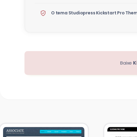
O tema Studiopress Kickstart Pro Them
Baixe
K