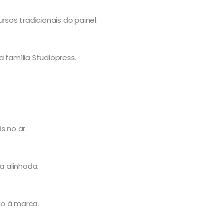
rsos tradicionais do painel.
 família Studiopress.
s no ar.
 alinhada.
io à marca.