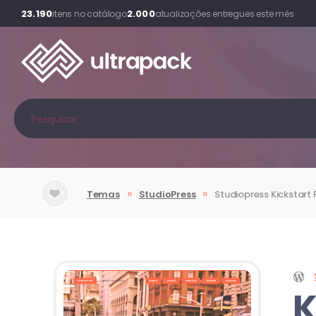
23.190
2.000
itens no catálogo
atualizações entregues este mês
»
»
Temas
StudioPress
Studiopress
Kickstart
K