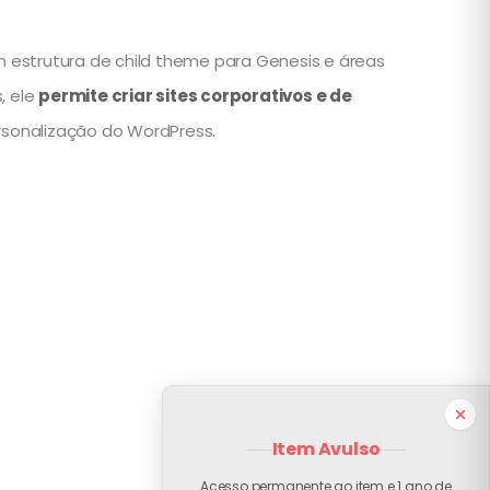
m estrutura de child theme para Genesis e áreas
, ele
permite criar sites corporativos e de
rsonalização do WordPress.
Item Avulso
Acesso permanente ao item e 1 ano de