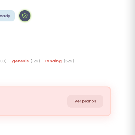
Ready
183)
genesis
(129)
landing
(529)
Ver planos