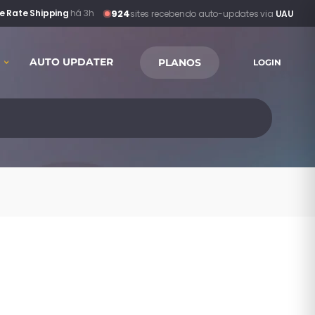
924
 Rate Shipping
·
há 3h
sites recebendo auto-updates via
UAU
AUTO UPDATER
PLANOS
LOGIN