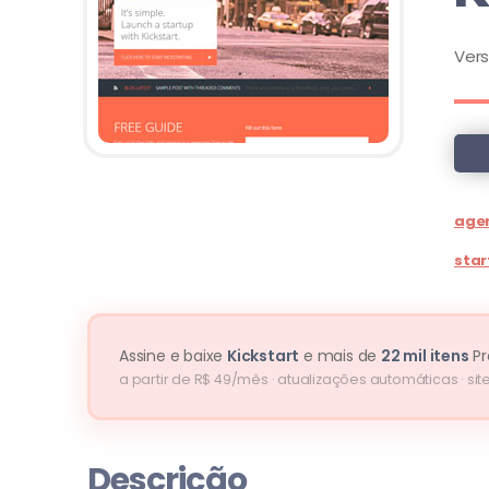
Ver
age
star
Assine e baixe
Kickstart
e mais de
22 mil itens
P
a partir de R$ 49/mês · atualizações automáticas · site
Descrição