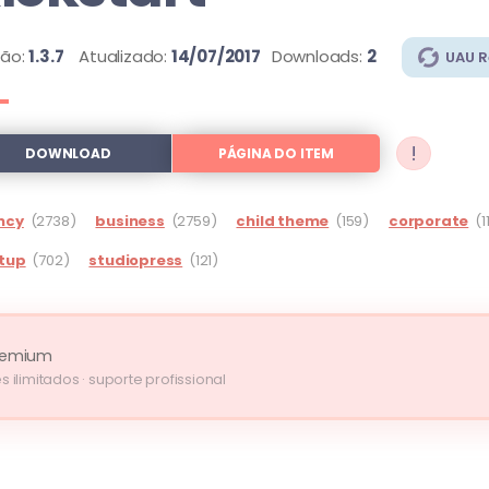
são:
1.3.7
Atualizado:
14/07/2017
Downloads:
2
UAU 
!
DOWNLOAD
PÁGINA DO ITEM
ncy
(2738)
business
(2759)
child theme
(159)
corporate
(1
tup
(702)
studiopress
(121)
remium
s ilimitados · suporte profissional