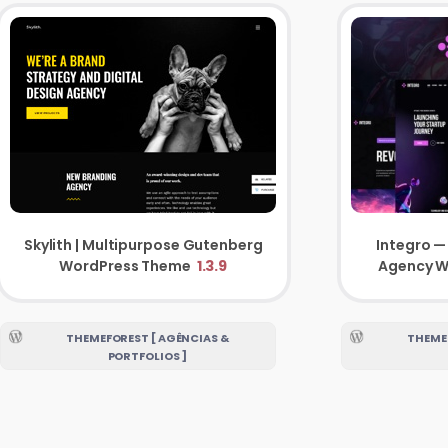
Skylith | Multipurpose Gutenberg
Integro — 
WordPress Theme
1.3.9
Agency W
THEMEFOREST [ AGÊNCIAS &
THEMEF
PORTFOLIOS ]