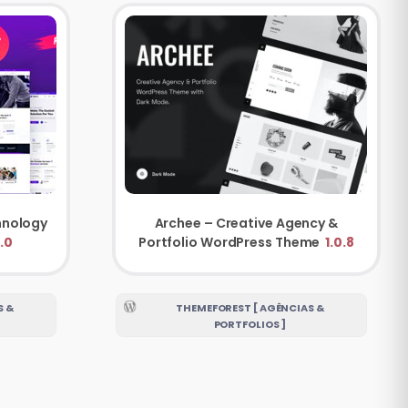
hnology
Archee – Creative Agency &
.0
Portfolio WordPress Theme
1.0.8
S &
THEMEFOREST [ AGÊNCIAS &
PORTFOLIOS ]