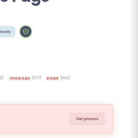
Ready
19)
one page
(571)
page
(681)
Ver planos