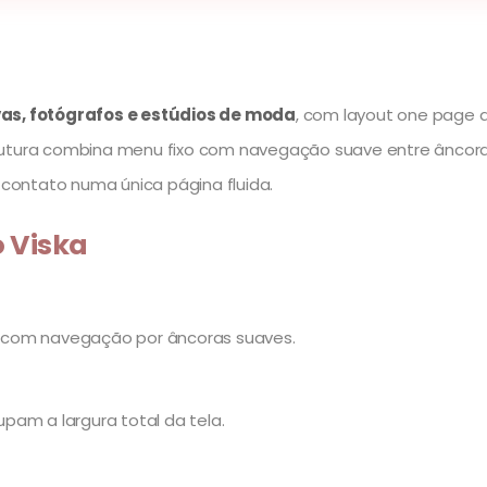
vas, fotógrafos e estúdios de moda
, com layout one page de
rutura combina menu fixo com navegação suave entre âncora
e contato numa única página fluida.
o Viska
 com navegação por âncoras suaves.
upam a largura total da tela.