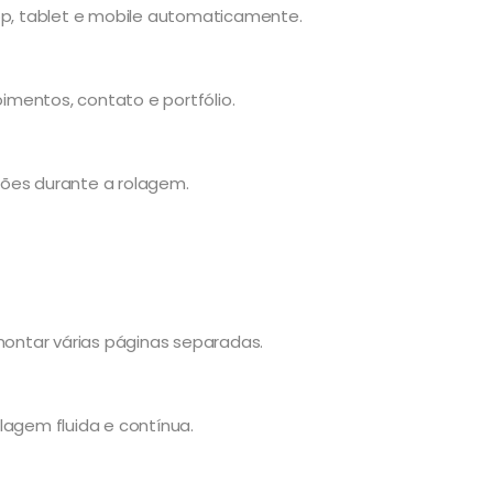
top, tablet e mobile automaticamente.
oimentos, contato e portfólio.
eções durante a rolagem.
 montar várias páginas separadas.
lagem fluida e contínua.