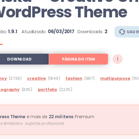
ordPress Theme
são:
1.9.1
Atualizado:
06/03/2017
Downloads:
2
UAU 
!
DOWNLOAD
PÁGINA DO ITEM
ncy
(2738)
creative
(1849)
fashion
(887)
multipurpose
(15
tography
(835)
portfolio
(2235)
Press Theme
e mais de
22 mil itens
Premium
s ilimitados · suporte profissional