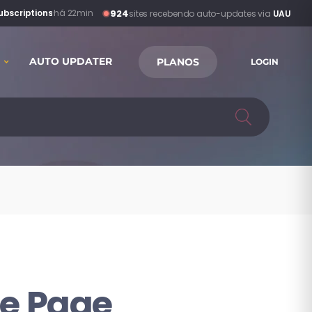
924
bscriptions
·
há 22min
sites recebendo auto-updates via
UAU
AUTO UPDATER
PLANOS
LOGIN
ne Page