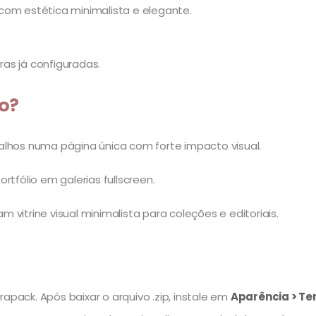
com estética minimalista e elegante.
as já configuradas.
o?
alhos numa página única com forte impacto visual.
rtfólio em galerias fullscreen.
vitrine visual minimalista para coleções e editoriais.
apack. Após baixar o arquivo .zip, instale em
Aparência > Te