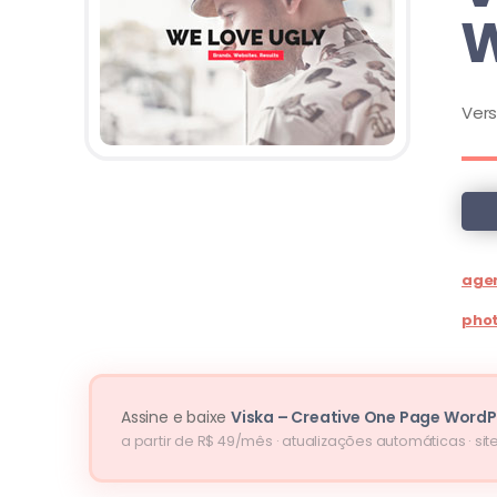
W
Ver
age
pho
Assine e baixe
Viska – Creative One Page Word
a partir de R$ 49/mês · atualizações automáticas · site