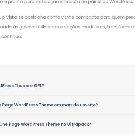
to e pronto para instalação imediata no painel do WordPress.
o Viska se posiciona como vitrine compacta para quem precis
 somada às galerias fullscreen e seções modulares, transfo
 contínuo.
dPress Theme é GPL?
ne Page WordPress Theme em mais de um site?
 One Page WordPress Theme no Ultrapack?