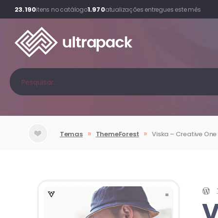
23.190
1.970
itens no catálogo
atualizações entregues este mês
»
»
Temas
ThemeForest
Viska – Creative On
V