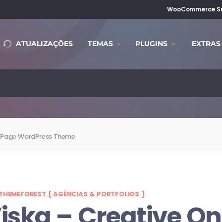
WooCommerce Su
ATUALIZAÇÕES
TEMAS
PLUGINS
EXTRAS
e Page WordPress Theme
THEMEFOREST [ AGÊNCIAS & PORTFOLIOS ]
iska – Creative O