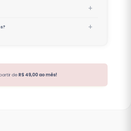
ss?
partir de
R$ 49,00 ao mês!