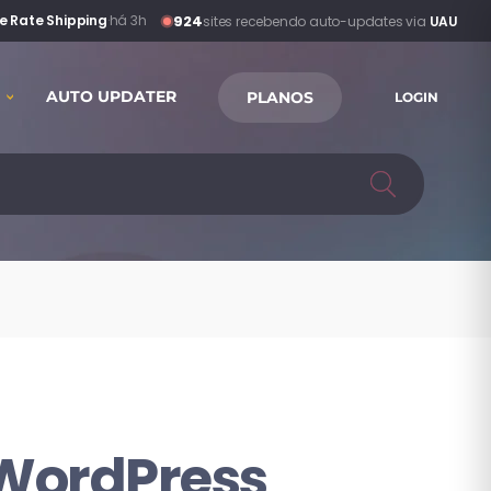
924
 Rate Shipping
·
há 3h
sites recebendo auto-updates via
UAU
AUTO UPDATER
PLANOS
LOGIN
 WordPress