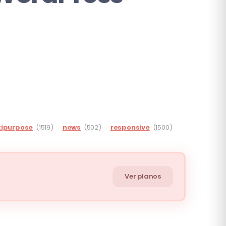
tipurpose
(1519)
news
(502)
responsive
(1500)
Ver planos