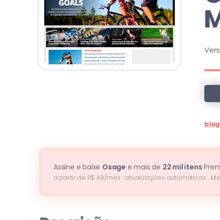
M
Ver
blo
Assine e baixe
Osage
e mais de
22 mil itens
Pre
a partir de R$ 49/mês · atualizações automáticas · site