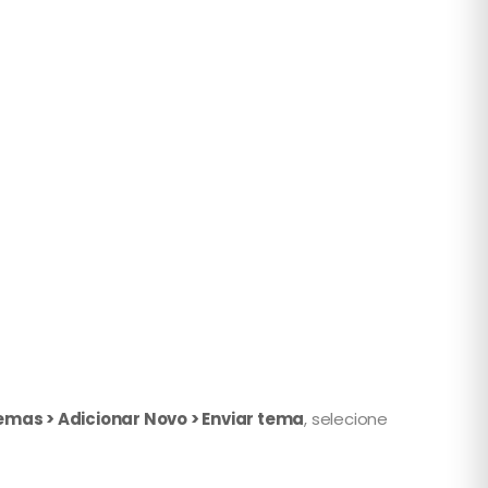
emas > Adicionar Novo > Enviar tema
, selecione