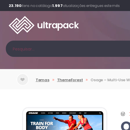
23.190
1.997
itens no catálogo
atualizações entregues este mês
»
»
Temas
ThemeForest
Osage
– Multi-Use 