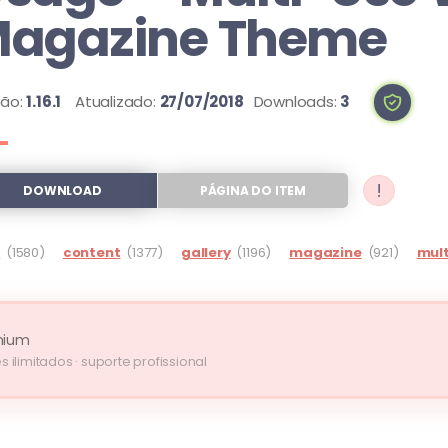
agazine Theme
são:
1.16.1
Atualizado:
27/07/2018
Downloads:
3
!
DOWNLOAD
PÁGINA DO ITEM
g
(1580)
content
(1377)
gallery
(1196)
magazine
(921)
mul
mium
s ilimitados · suporte profissional