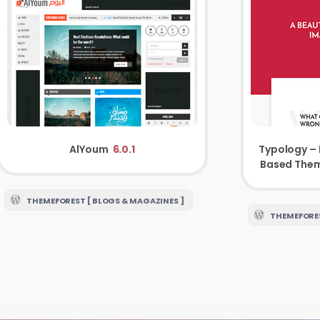
AlYoum
6.0.1
Typology – 
Based Them
THEMEFOREST [ BLOGS & MAGAZINES ]
THEMEFORES