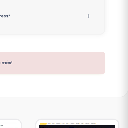
ress?
o mês!