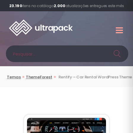
23.190
2.000
itens no catálogo
atualizações entregues este mês
»
»
Temas
ThemeForest
Rentify
– Car Rental WordPress Theme