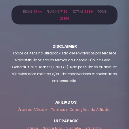
TEMAS
6744
PLUGINS
7160
EXTRAS
9286
TOTAL
23190
DISCLAIMER
Todos os itens no Ultrapack são desenvolvidos por terceiros
e redistribuídos sob os termos da Licença Pública Geral -
General Public License (GNU GPL). Não possuímos quaisquer
vínculos com marcas e/ou desenvolvedores mencionados
em nosso site.
AFILIADOS
Área de Afiliado
Termos e Condições de Afiliado
ULTRAPACK
Planos
Sobre Nós
Suporte
Contato