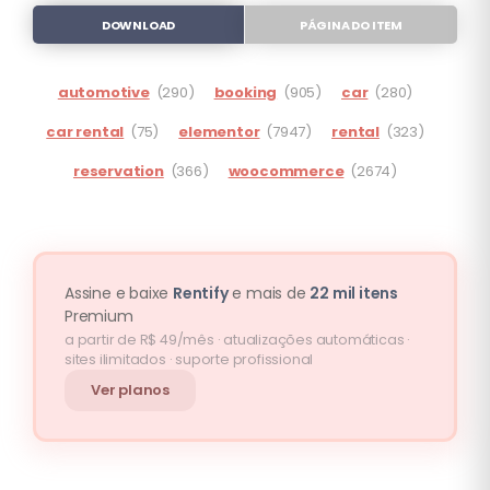
DOWNLOAD
PÁGINA DO ITEM
automotive
(290)
booking
(905)
car
(280)
car rental
(75)
elementor
(7947)
rental
(323)
reservation
(366)
woocommerce
(2674)
Assine e baixe
Rentify
e mais de
22 mil itens
Premium
a partir de R$ 49/mês · atualizações automáticas ·
sites ilimitados · suporte profissional
Ver planos