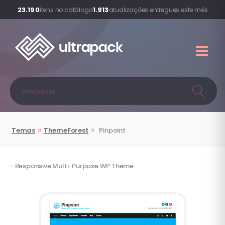
23.190
1.913
itens no catálogo
atualizações entregues este mês
»
»
Temas
ThemeForest
Pinpoint
– Responsive Multi-Purpose WP Theme