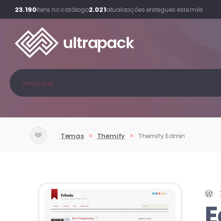
23.190
2.021
itens no catálogo
atualizações entregues este mês
»
»
Temas
Themify
Themify
Edmin
E