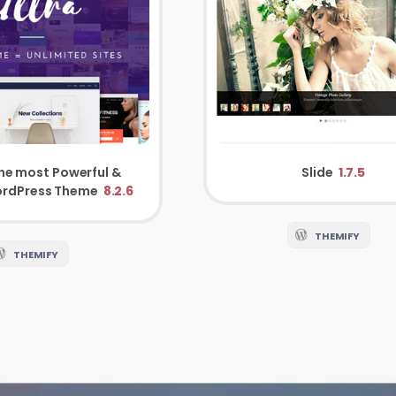
The most Powerful &
Slide
1.7.5
WordPress Theme
8.2.6
THEMIFY
THEMIFY