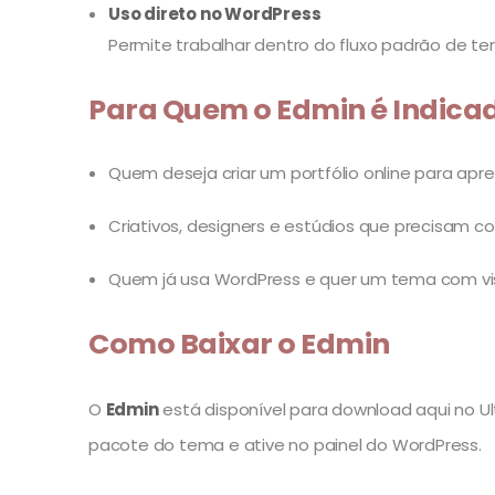
Uso direto no WordPress
Permite trabalhar dentro do fluxo padrão de t
Para Quem o Edmin é Indica
Quem deseja criar um portfólio online para apre
Criativos, designers e estúdios que precisam c
Quem já usa WordPress e quer um tema com visu
Como Baixar o Edmin
O
Edmin
está disponível para download aqui no Ult
pacote do tema e ative no painel do WordPress.