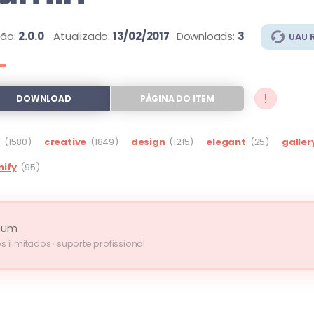
são:
2.0.0
Atualizado:
13/02/2017
Downloads:
3
UAU 
!
DOWNLOAD
PÁGINA DO ITEM
g
(1580)
creative
(1849)
design
(1215)
elegant
(25)
galler
ify
(95)
ium
s ilimitados · suporte profissional