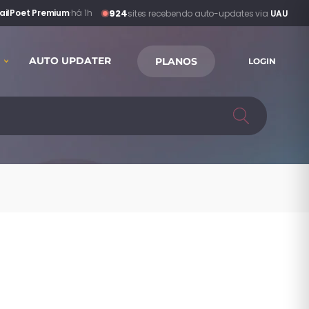
924
ailPoet Premium
·
há 1h
sites recebendo auto-updates via
UAU
AUTO UPDATER
PLANOS
LOGIN