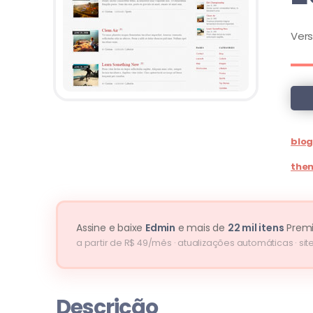
Ver
blo
them
Assine e baixe
Edmin
e mais de
22 mil itens
Prem
a partir de R$ 49/mês · atualizações automáticas · site
Descrição