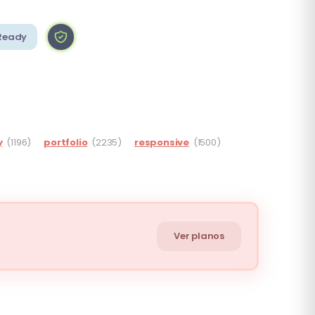
Ready
y
(1196)
portfolio
(2235)
responsive
(1500)
Ver planos