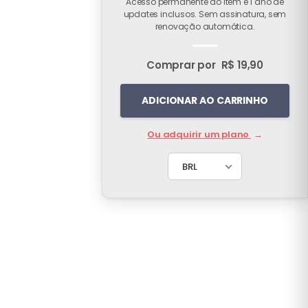
Acesso permanente ao item e 1 ano de
updates inclusos. Sem assinatura, sem
renovação automática.
Comprar por
R$ 19,90
ADICIONAR AO CARRINHO
Ou adquirir um plano
→