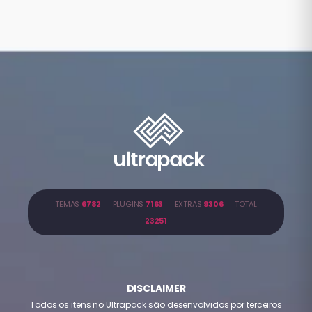
TEMAS
6782
PLUGINS
7163
EXTRAS
9306
TOTAL
23251
DISCLAIMER
Todos os itens no Ultrapack são desenvolvidos por terceiros