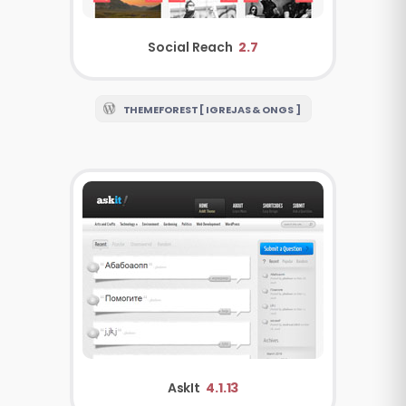
Social Reach
2.7
THEMEFOREST [ IGREJAS & ONGS ]
AskIt
4.1.13