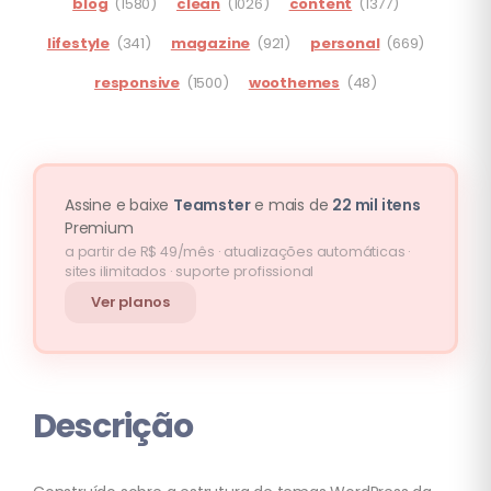
blog
(1580)
clean
(1026)
content
(1377)
lifestyle
(341)
magazine
(921)
personal
(669)
responsive
(1500)
woothemes
(48)
Assine e baixe
Teamster
e mais de
22 mil itens
Premium
a partir de R$ 49/mês · atualizações automáticas ·
sites ilimitados · suporte profissional
Ver planos
Descrição