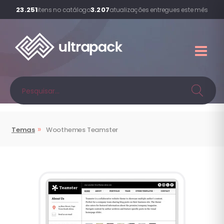
23.251
3.207
itens no catálogo
atualizações entregues este mês
»
Temas
Woothemes
Teamster